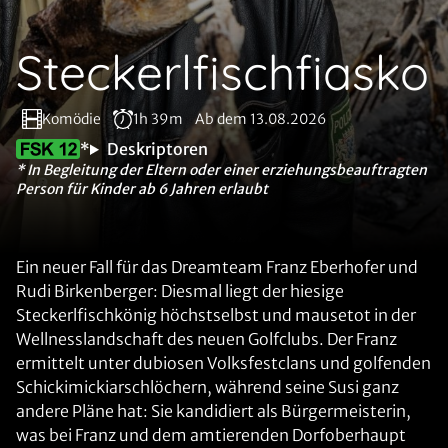
Steckerlfischfiasko
Komödie
1h 39m
Ab dem 13.08.2026
*
Deskriptoren
* In Begleitung der Eltern oder einer erziehungsbeauftragten
Person für Kinder ab 6 Jahren erlaubt
Ein neuer Fall für das Dreamteam Franz Eberhofer und
Rudi Birkenberger: Diesmal liegt der hiesige
Steckerlfischkönig höchstselbst und mausetot in der
Wellnesslandschaft des neuen Golfclubs. Der Franz
ermittelt unter dubiosen Volksfestclans und golfenden
Schickimickiarschlöchern, während seine Susi ganz
andere Pläne hat: Sie kandidiert als Bürgermeisterin,
was bei Franz und dem amtierenden Dorfoberhaupt