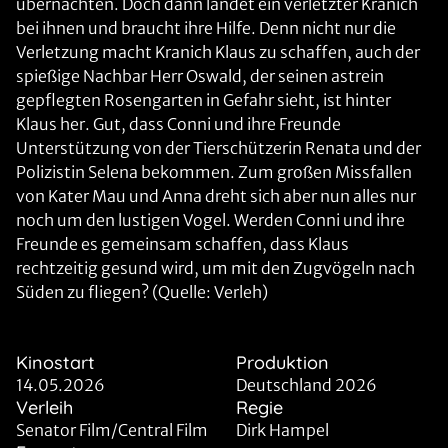
übernachten. Doch dann landet ein verletzter Kranich
bei ihnen und braucht ihre Hilfe. Denn nicht nur die
Verletzung macht Kranich Klaus zu schaffen, auch der
spießige Nachbar Herr Oswald, der seinen astrein
gepflegten Rosengarten in Gefahr sieht, ist hinter
Klaus her. Gut, dass Conni und ihre Freunde
Unterstützung von der Tierschützerin Renata und der
Polizistin Selena bekommen. Zum großen Missfallen
von Kater Mau und Anna dreht sich aber nun alles nur
noch um den lustigen Vogel. Werden Conni und ihre
Freunde es gemeinsam schaffen, dass Klaus
rechtzeitig gesund wird, um mit den Zugvögeln nach
Süden zu fliegen? (Quelle: Verleh)
Kinostart
Produktion
14.05.2026
Deutschland 2026
Verleih
Regie
Senator Film/Central Film
Dirk Hampel